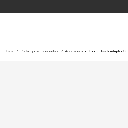
Inicio
/
Portaequipajes acuático
/
Accesorios
/
Thule t-track adapter 88