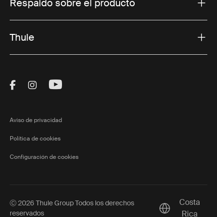
Respaldo sobre el producto
Thule
Visit Thule on Facebook (external link)
Visit Thule on Instagram (external link)
Visit Thule on Youtube (external lin
Aviso de privacidad
Política de cookies
Configuración de cookies
Costa
Ⓒ 2026 Thule Group Todos los derechos
Current market/
reservados
Rica