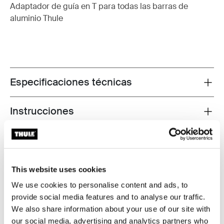
Adaptador de guía en T para todas las barras de
aluminio Thule
Especificaciones técnicas
Toggle techspec
Instrucciones
Toggle guides and instructions
Probados al límite
This website uses cookies
En el Thule Test Center™ ubicado en Hillerstorp,
Suecia, los productos son sometidos a pruebas
We use cookies to personalise content and ads, to
extremas. Nuestros sistemas de portaequipajes están
provide social media features and to analyse our traffic.
diseñados para cargar tus equipos y ser instalados de
We also share information about your use of our site with
la forma más segura y firme posible. A continuación, te
our social media, advertising and analytics partners who