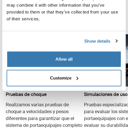
contamos algunas de las tantas pruebas que
may combine it with other information that you’ve
realizamos.
provided to them or that they’ve collected from your use
of their services.
Explora el Thule Test Center
Show details
Allow all
Customize
Pruebas de choque
Simulaciones de uso
Realizamos varias pruebas de
Pruebas especializa
choque a velocidades y pesos
para evaluar los sis
diferentes para garantizar que el
portaequipajes con e
sistema de portaequipajes completo
evaluar su durabilid