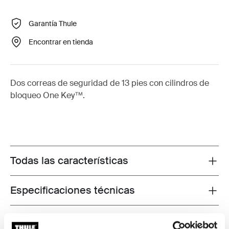
Garantía Thule
Encontrar en tienda
Dos correas de seguridad de 13 pies con cilindros de
bloqueo One Key™.
Todas las características
Toggle features
Especificaciones técnicas
Toggle techspec