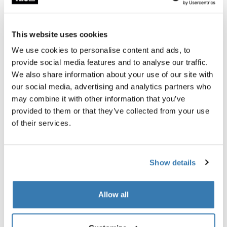
This website uses cookies
We use cookies to personalise content and ads, to
provide social media features and to analyse our traffic.
We also share information about your use of our site with
our social media, advertising and analytics partners who
may combine it with other information that you’ve
Probados al límite
provided to them or that they’ve collected from your use
of their services.
En el Thule Test Center™ ubicado en Hillerstorp,
Suecia, los productos son sometidos a pruebas
extremas. Nuestros sistemas de portaequipajes están
Show details
diseñados para cargar tus equipos y ser instalados de
la forma más segura y firme posible. A continuación, te
contamos algunas de las tantas pruebas que
Allow all
realizamos.
Explora el Thule Test Center