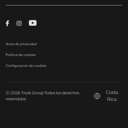
Visit Thule on Facebook (external link)
Visit Thule on Instagram (external link)
Visit Thule on Youtube (external lin
Aviso de privacidad
Política de cookies
Configuración de cookies
Costa
Ⓒ 2026 Thule Group Todos los derechos
Current market/
reservados
Rica