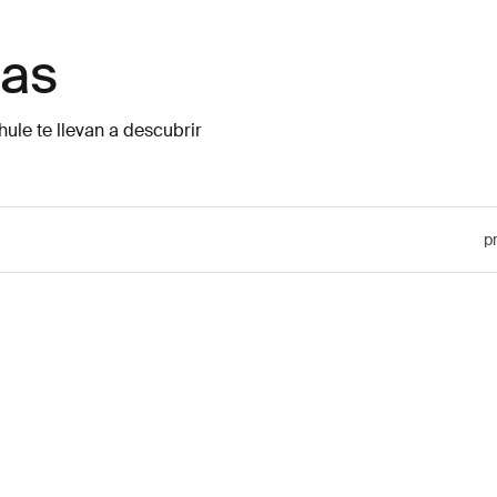
tas
hule te llevan a descubrir
p
een on black