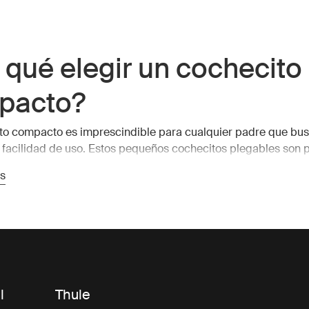
 qué elegir un cochecito
pacto?
to compacto es imprescindible para cualquier padre que bu
 facilidad de uso. Estos pequeños cochecitos plegables son 
 rápidos y fácil almacenamiento. Los cochecitos compactos T
s
 diseño elegante con características prácticas, lo que garan
uedan disfrutar de cada viaje, grande o pequeño.
ficios de un cochecito
pacto
l
Thule