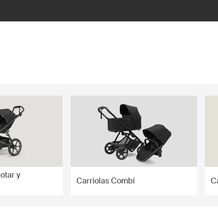
rotar y
Carriolas Combi
C