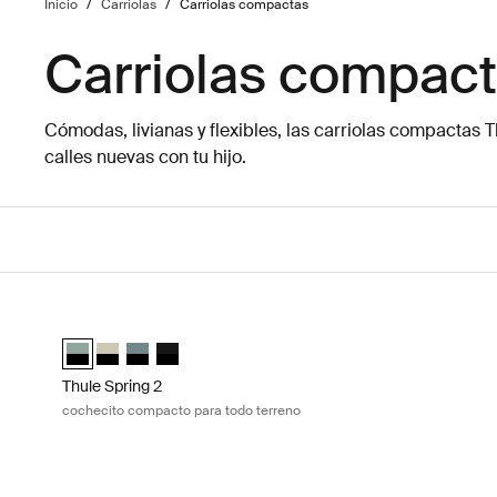
Inicio
/
Carriolas
/
Carriolas compactas
Carriolas compac
Cómodas, livianas y flexibles, las carriolas compactas T
calles nuevas con tu hijo.
Ir a los resultados
Thule Spring 2 cochecito compacto para todo terreno Mist gr
Thule Spring 2 Verde niebla sobre negro (selected)
Thule Spring 2 Soft Beige
Thule Spring 2 Azul medio sobre negro
Thule Spring 2 Negro sobre negro
Thule Spring 2
cochecito compacto para todo terreno