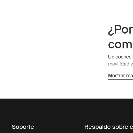
¿Por
com
Un cocheci
movilidad y
para viajes
Mostrar má
combinan un
y tu hijo p
Bene
com
Soporte
Respaldo sobre e