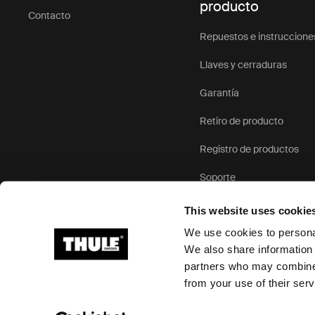
producto
1. Fácil ma
Contacto
Navegar por
Repuestos e instruccione
cochecito c
Llaves y cerraduras
le permite 
otra.
Garantía
2. Almacen
Retiro de producto
El pequeño
pueden gua
Registro de productos
armarios o 
Soporte
para famili
3. Apto par
This website uses cookie
Ya sea que 
We use cookies to personal
cochecito c
We also share information 
que pueda t
partners who may combine i
Ⓒ 2026 Thule Group Todos los derechos reservados
sentirse ag
from your use of their serv