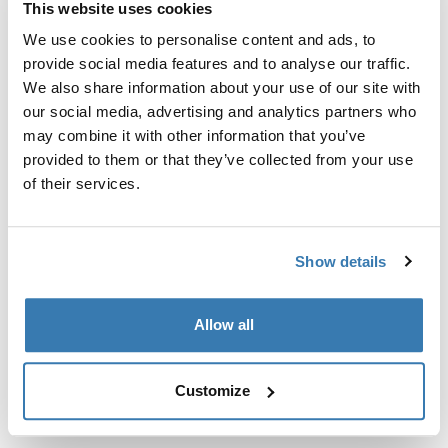
This website uses cookies
Kit de ajuste a la medida para montar un sistema de
portaequipajes de techo Thule en vehículos con puntos
We use cookies to personalise content and ads, to
de fijación integrados, perfil en T o puntos de fijación
provide social media features and to analyse our traffic.
de portaequipajes de instalación personalizada.
We also share information about your use of our site with
our social media, advertising and analytics partners who
may combine it with other information that you’ve
provided to them or that they’ve collected from your use
of their services.
Todas las características
Toggle features
Show details
Especificaciones técnicas
Toggle techspec
Instrucciones
Toggle guides and instructions
Allow all
Customize