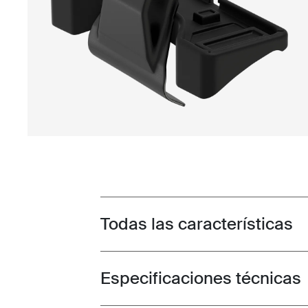
Todas las características
Toggle features
Especificaciones técnicas
Toggle techspec