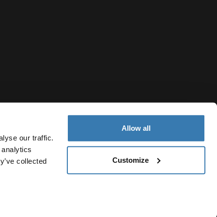
Allow all
yse our traffic.
 analytics
Customize
y’ve collected
Costa Rica
lítica de cookies
Configuración de cookies
Current market/Swi