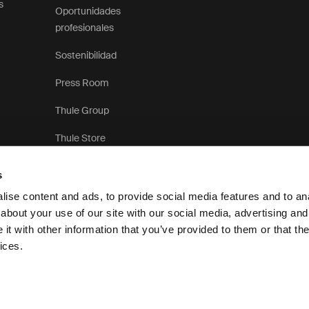
s
Oportunidades
profesionales
Sostenibilidad
Press Room
Thule Group
Thule Store
s
ise content and ads, to provide social media features and to anal
about your use of our site with our social media, advertising and
t with other information that you’ve provided to them or that the
Aviso de privacidad
Po
ices.