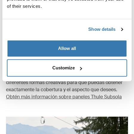
of their services.
Show details
Thule Subsola
Allow all
Con los paneles Thule Subsola, puedes ampliar el
espacio fuera de tu furgón compacto incluso más.
Estos paneles modulares triangulares conectan el
Customize
toldo, se cierran con cremallera y pueden adoptar
diferentes formas creativas para que puedas obtener
exactamente la cobertura y el aspecto que desees.
Obtén más información sobre paneles Thule Subsola