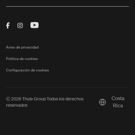
Visit Thule on Facebook (external link)
Visit Thule on Instagram (external link)
Visit Thule on Youtube (external lin
Aviso de privacidad
Política de cookies
Configuración de cookies
Costa
Ⓒ 2026 Thule Group Todos los derechos
Current market/
reservados
Rica