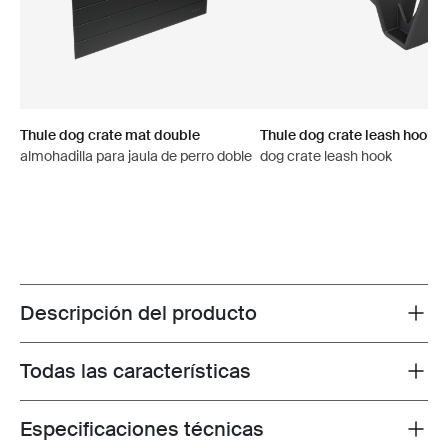
Thule dog crate mat double
Thule dog crate leash hook
almohadilla para jaula de perro doble
dog crate leash hook
Descripción del producto
Toggle overview
Todas las características
Toggle features
Especificaciones técnicas
Toggle techspec