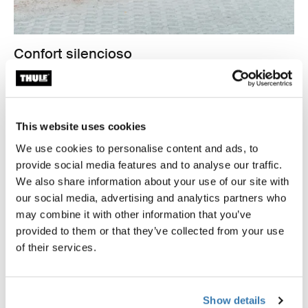
Confort silencioso
Thule Allax doble no solo es seguro y fácil de usar, sino
que también es silencioso. Esto garantiza que tú y tus
perros no se vean perturbados por ruidos de traqueteo
innecesarios mientras conduces.
This website uses cookies
We use cookies to personalise content and ads, to
provide social media features and to analyse our traffic.
We also share information about your use of our site with
our social media, advertising and analytics partners who
may combine it with other information that you’ve
provided to them or that they’ve collected from your use
of their services.
Show details