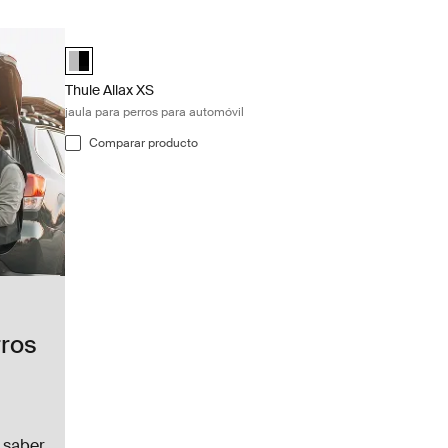
Thule Allax XS jaula para perros para automóvil Black/alumi
Alu-Black (selected)
Thule Allax XS
jaula para perros para automóvil
Comparar producto
rros
 saber