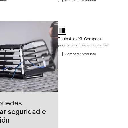
Thule Allax XL Compact jaula para per
Alu-Black (selected)
Thule Allax XL Compact
jaula para perros para automóvil
Comparar producto
puedes
ar seguridad e
ión