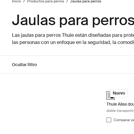
Inicio
/
Productos para perros
/
Jaulas para perros
Jaulas para perro
Las jaulas para perros Thule están diseñadas para prot
las personas con un enfoque en la seguridad, la comodid
Ocultar filtro
Ir a los resultados
Thule Allax do
Alu-Black (sel
Nuevo
Thule Allax do
doble transportí
Comparar p