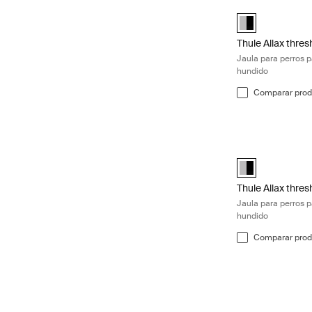
Thule Allax thre
Alu-Black (selec
Thule Allax thre
Jaula para perros 
hundido
Comparar prod
Thule Allax thre
Alu-Black (selec
Thule Allax thre
Jaula para perros 
hundido
Comparar prod