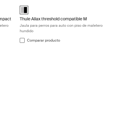
undido Black/aluminum
mpact Jaula para perros para auto con piso de maletero hundido Blac
Thule Allax threshold compatible M Jaula para perros para 
Alu-Black (selected)
ompact
Thule Allax threshold compatible M
etero
Jaula para perros para auto con piso de maletero
hundido
Comparar producto
aletero hundido Black/aluminum