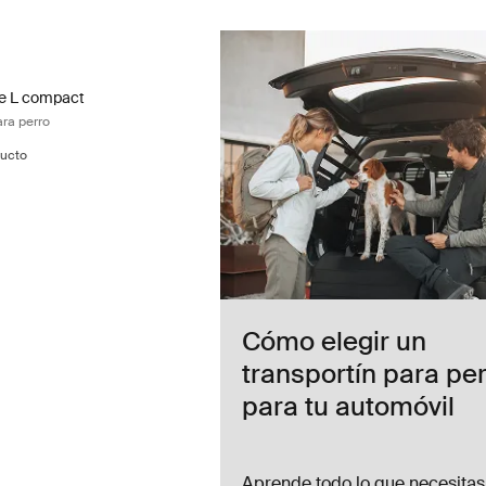
le L compact doble transportín para perro Black/aluminum
ted)
le L compact
ara perro
ucto
Cómo elegir un
transportín para pe
para tu automóvil
Aprende todo lo que necesitas