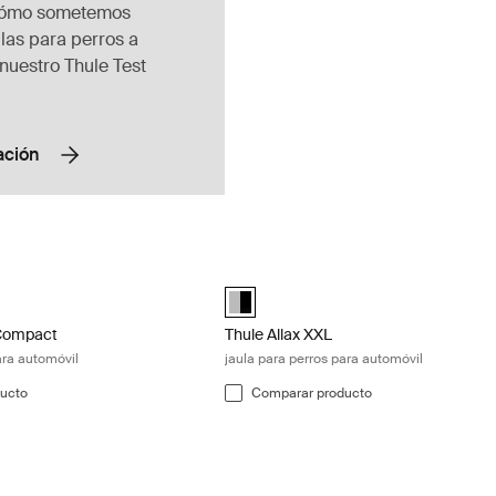
cómo sometemos
ulas para perros a
nuestro Thule Test
ación
Compact jaula para perros para automóvil Black/aluminum
Thule Allax XXL jaula para perros par
ted)
Alu-Black (selected)
 Compact
Thule Allax XXL
ara automóvil
jaula para perros para automóvil
ucto
Comparar producto