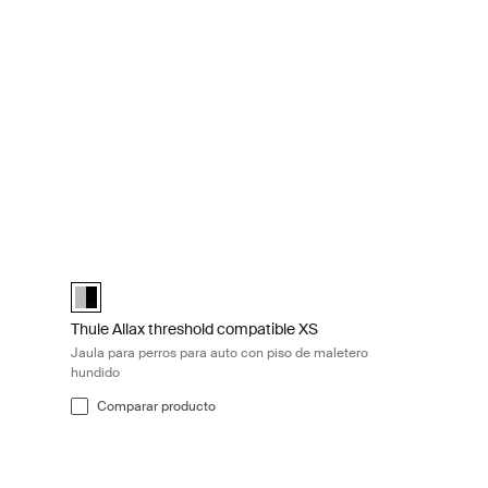
a automóvil Black/aluminum
Thule Allax threshold compatible XS Jaula para perros para
Alu-Black (selected)
Thule Allax threshold compatible XS
Jaula para perros para auto con piso de maletero
hundido
Comparar producto