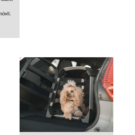
óvil.
os para automóvil Black/aluminum