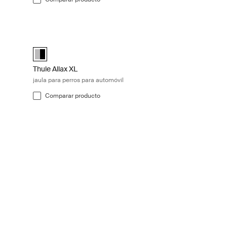
ros para automóvil Black/aluminum
Thule Allax XL jaula para perros para automóvil Black/alumi
Alu-Black (selected)
Thule Allax XL
jaula para perros para automóvil
Comparar producto