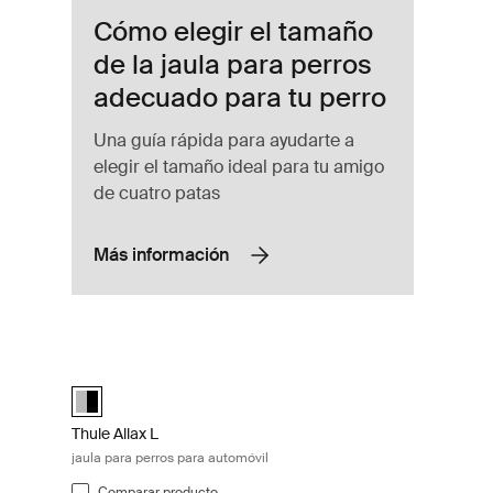
Cómo elegir el tamaño
de la jaula para perros
adecuado para tu perro
Una guía rápida para ayudarte a
elegir el tamaño ideal para tu amigo
de cuatro patas
Más información
os para automóvil Black/aluminum
Thule Allax L jaula para perros para automóvil Black/alumin
Alu-Black (selected)
Thule Allax L
jaula para perros para automóvil
Comparar producto