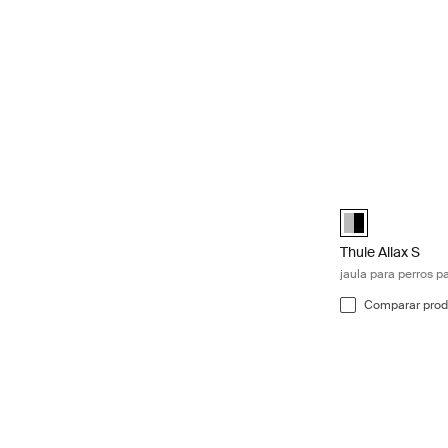
Thule Allax S ja
Alu-Black (selec
Thule Allax S
jaula para perros p
Comparar prod