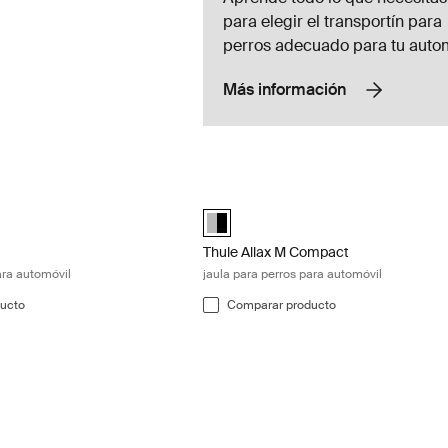
para elegir el transportín para
perros adecuado para tu autom
Más información
ula para perros para automóvil Black/aluminum
Thule Allax M Compact jaula para perr
ted)
Alu-Black (selected)
Thule Allax M Compact
ara automóvil
jaula para perros para automóvil
ucto
Comparar producto