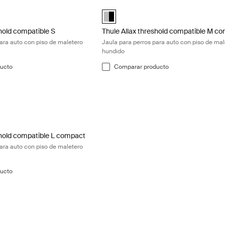
shold compatible S Jaula para perros para auto con piso de maletero h
Thule Allax threshold compatible M co
ted)
Alu-Black (selected)
shold compatible S
Thule Allax threshold compatible M c
para auto con piso de maletero
Jaula para perros para auto con piso de mal
hundido
ucto
Comparar producto
shold compatible L compact Jaula para perros para auto con piso de m
ted)
shold compatible L compact
para auto con piso de maletero
ucto