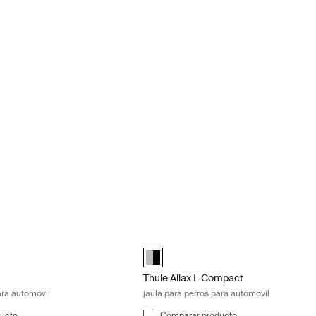
ula para perros para automóvil Black/aluminum
Thule Allax L Compact jaula para perr
ted)
Alu-Black (selected)
Thule Allax L Compact
ara automóvil
jaula para perros para automóvil
ucto
Comparar producto