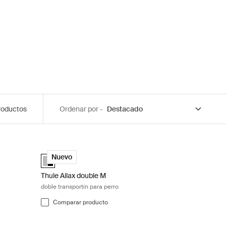
roductos
Ordenar por -
 transportín para perro Black/aluminum
Thule Allax double M doble transportín para perro Black/
Alu-Black (selected)
Nuevo
Thule Allax double M
doble transportín para perro
Comparar producto