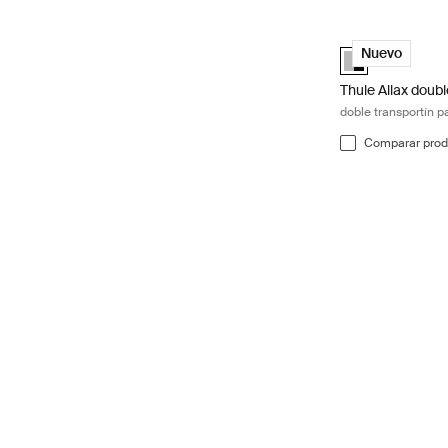
Thule Allax doub
Alu-Black (selec
Nuevo
Thule Allax doub
doble transportín p
Comparar prod