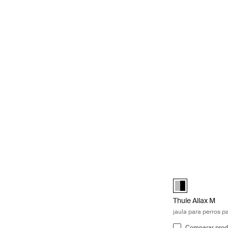
Thule Allax M ja
Alu-Black (selec
Thule Allax M
jaula para perros p
Comparar prod