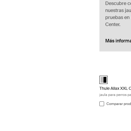
Descubre 
nuestras ja
pruebas en 
Center.
Más inform
Thule Allax XXL 
Alu-Black (selec
Thule Allax XXL
jaula para perros p
Comparar prod