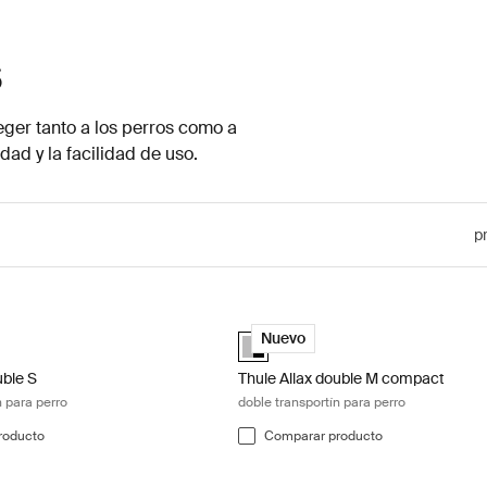
s
eger tanto a los perros como a
ad y la facilidad de uso.
p
uble S doble transportín para perro Black/aluminum
Thule Allax double M compact doble
ected)
Alu-Black (selected)
Nuevo
uble S
Thule Allax double M compact
n para perro
doble transportín para perro
roducto
Comparar producto