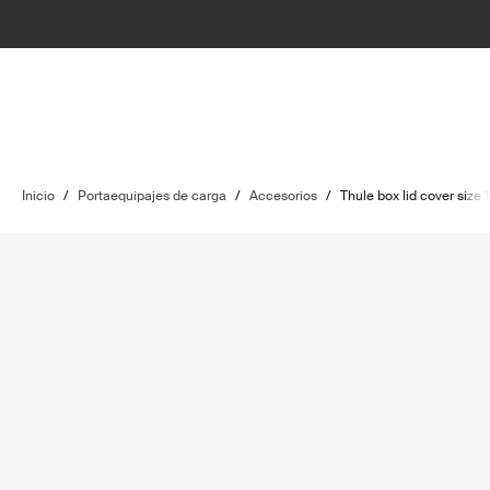
Inicio
/
Portaequipajes de carga
/
Accesorios
/
Thule box lid cover size 1