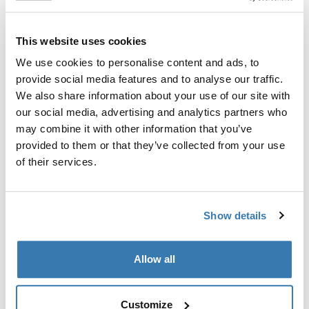
Garantía Thule
This website uses cookies
Encontrar en tienda
We use cookies to personalise content and ads, to
provide social media features and to analyse our traffic.
We also share information about your use of our site with
Cubierta en la tapa para proteger el baúl de los rayones
our social media, advertising and analytics partners who
y el polvo durante el almacenamiento.
may combine it with other information that you’ve
provided to them or that they’ve collected from your use
of their services.
Todas las características
Toggle features
Show details
Especificaciones técnicas
Toggle techspec
Allow all
Instrucciones
Toggle guides and instructions
Customize