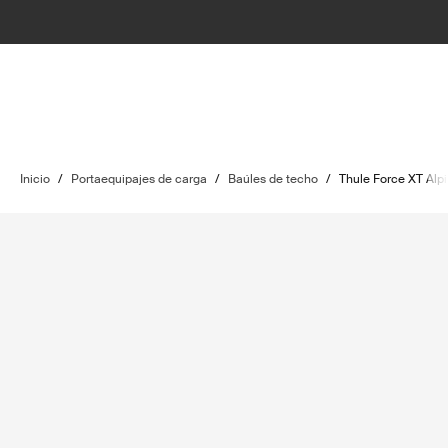
Inicio
/
Portaequipajes de carga
/
Baúles de techo
/
Thule Force XT Alp