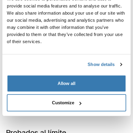
provide social media features and to analyse our traffic.
We also share information about your use of our site with
our social media, advertising and analytics partners who
may combine it with other information that you’ve
Descripción del producto
Toggle overview
provided to them or that they’ve collected from your use
of their services.
Todas las características
Toggle features
Show details
Especificaciones técnicas
Toggle techspec
Allow all
Instrucciones
Toggle guides and instructions
Customize
Probados al límite