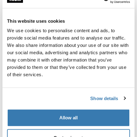
Garantía Thule
This website uses cookies
Encontrar en tienda
We use cookies to personalise content and ads, to
provide social media features and to analyse our traffic.
We also share information about your use of our site with
La bolsa para manubrio Thule Chasm mantiene los
our social media, advertising and analytics partners who
objetos pequeños fácilmente accesibles mientras se
may combine it with other information that you’ve
conduce.
provided to them or that they’ve collected from your use
of their services.
Show details
Descripción del producto
Toggle overview
Allow all
Todas las características
Toggle features
Toggle techspec