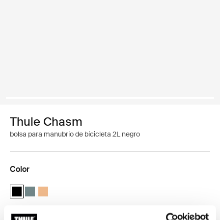
Thule Chasm
bolsa para manubrio de bicicleta 2L negro
Color
Thule Chasm handlebar bag 2L Negro (selected)
Thule Chasm handlebar bag 2L Azul medio
Thule Chasm handlebar bag 2L Naranja polvoriento