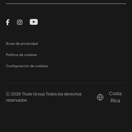
Visit Thule on Facebook (external link)
Visit Thule on Instagram (external link)
Visit Thule on Youtube (external lin
Aviso de privacidad
Política de cookies
Configuración de cookies
Costa
Ⓒ 2026 Thule Group Todos los derechos
Current market/
reservados
Rica