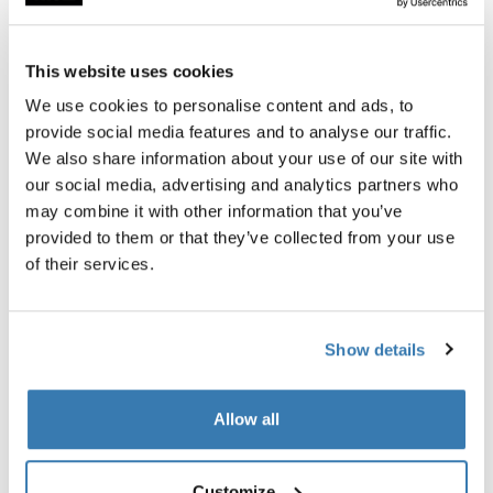
bicicleta en el acogedor pueblo costero cercano.
Consulta nuestra guía
para encontrar portaequipajes
This website uses cookies
que puedan transportar equipos en tu vehículo
específico.
We use cookies to personalise content and ads, to
provide social media features and to analyse our traffic.
Navegar en kayak es una buena actividad para hacer
We also share information about your use of our site with
a solas, si tienes experiencia.
Un buen remero puede
our social media, advertising and analytics partners who
abarcar distancias grandes y serpentear hábilmente los
may combine it with other information that you’ve
obstáculos del agua. Estar en el agua a solas, solo con
provided to them or that they’ve collected from your use
el canto de las aves y los insectos sobrevolando el
of their services.
agua, es cuando de verdad sientes que el mundo
exterior está lejos de ti. Dicho esto, solo debes navegar
en kayak a solas si tienes amplia experiencia y, aun así,
Show details
solo remar con buen clima y aguas tranquilas. Si eres
principiante, primero gana experiencia de remo con
amigos.
Allow all
Hay algunas cosas a tener en cuenta si practicas
senderismo, navegas en kayak o acampas a solas.
Customize