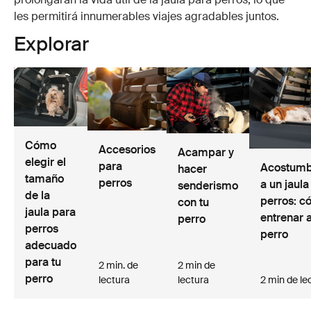
les permitirá innumerables viajes agradables juntos.
Explorar
Cómo
Accesorios
Acampar y
elegir el
para
Acostumb
hacer
tamaño
perros
a un jaula
senderismo
de la
perros: 
con tu
jaula para
entrenar a
perro
perros
perro
adecuado
para tu
2 min. de
2 min de
perro
lectura
lectura
2 min de le