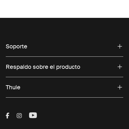
Soporte
Respaldo sobre el producto
Thule
Visit Thule on Facebook (external link)
Visit Thule on Instagram (external link)
Visit Thule on Youtube (external lin