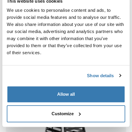
bloqueo
This website uses cookies
We use cookies to personalise content and ads, to
Inspecciona el pestillo de la puerta y el mecanismo de
provide social media features and to analyse our traffic.
bloqueo. Asegúrate de que funcionen correctamente y
We also share information about your use of our site with
de forma segura. Un pestillo defectuoso podría
our social media, advertising and analytics partners who
provocar escapes accidentales o lesiones durante el
may combine it with other information that you’ve
viaje.
provided to them or that they’ve collected from your use
Integridad estructural
of their services.
Examina la integridad estructural general de la jaula.
Busca alambres doblados, bordes afilados o juntas
débiles. Aborda cualquier problema con prontitud para
Show details
evitar más daños y posibles lesiones a tu mascota.
Allow all
Customize