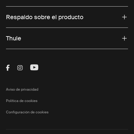
Respaldo sobre el producto
Thule
Visit Thule on Facebook (external link)
Visit Thule on Instagram (external link)
Visit Thule on Youtube (external lin
Aviso de privacidad
Política de cookies
Configuración de cookies