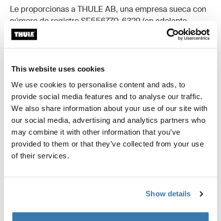
Le proporcionas a THULE AB, una empresa sueca con
número de registro SE556770-6329 (en adelante,
“THULE”) y sus filiales, una licencia internacional no
exclusiva y sin regalías para utilizar, de cualquier modo
que se determine a la única discreción de THULE y sin
ninguna obligación para con ti, tu(s) imágen(es) con
This website uses cookies
fines de marketing o publicitarios, incluidos, entre
We use cookies to personalise content and ads, to
otros, el derecho de reproducir, distribuir, alterar y
provide social media features and to analyse our traffic.
editar tus fotos.
We also share information about your use of our site with
Por la presente, certificas que (i) eres el propietario de
our social media, advertising and analytics partners who
todos los derechos de tus imágenes, (ii) las personas
may combine it with other information that you’ve
que aparecen en tus imágenes te otorgaron permiso
provided to them or that they’ve collected from your use
para transferir los derechos aquí, (iiii) eres mayor de
of their services.
18 años de edad o tienes el consentimiento de tus
padres y (iiii) el uso que haga Thule AB de tus imágenes
no transgrede los derechos de terceros ni ninguna ley.
Show details
Por la presente, liberas a THULE de cualquier
obligación de pagarte por el uso de tus imágenes.