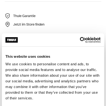
Thule Garantie
Jetzt im Store finden
Ein Zubehör für Heck-Fahrradträger mit Fahrradhaltern,
wodurch die Knöpfe abschließbar werden.
This website uses cookies
We use cookies to personalise content and ads, to
provide social media features and to analyse our traffic.
We also share information about your use of our site with
Alle Eigenschaften
Toggle features
our social media, advertising and analytics partners who
may combine it with other information that you’ve
Technische Daten
Toggle techspec
provided to them or that they’ve collected from your use
of their services.