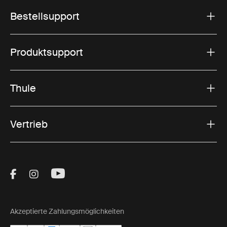
Bestellsupport
Produktsupport
Thule
Vertrieb
Visit Thule on Facebook (external link)
Visit Thule on Instagram (external link)
Visit Thule on Youtube (external lin
Akzeptierte Zahlungsmöglichkeiten