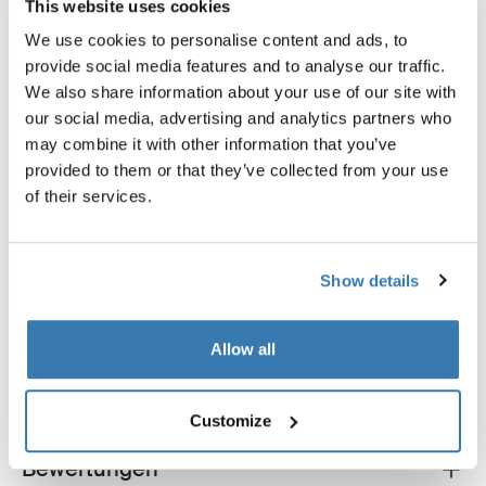
This website uses cookies
We use cookies to personalise content and ads, to
Thule Sport G2 3rd rail kit
Thule e-bike rail for Sport G2
provide social media features and to analyse our traffic.
Fahrradträger-
Fahrradträger E-Bike
We also share information about your use of our site with
Erweiterungsschienen-Set 3. Fahrrad
Erweiterungsschiene anodise
our social media, advertising and analytics partners who
eloxiert grau
may combine it with other information that you’ve
provided to them or that they’ve collected from your use
of their services.
Alle Eigenschaften
Toggle features
Show details
Technische Daten
Toggle techspec
Allow all
Anleitung
Toggle guides and instructions
Customize
Bewertungen
Toggle overview