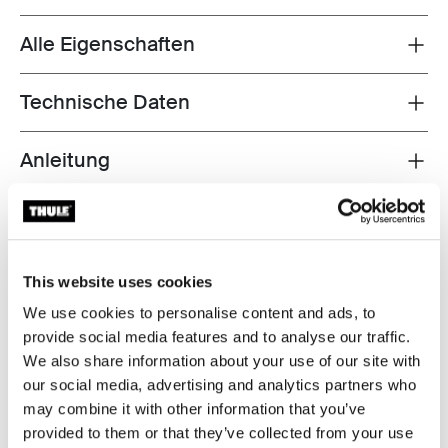
Alle Eigenschaften
Toggle features
Technische Daten
Toggle techspec
Anleitung
Toggle guides and instructions
Bewertungen
Toggle overview
This website uses cookies
Bis an die Grenzen getestet
We use cookies to personalise content and ads, to
provide social media features and to analyse our traffic.
Im Thule Test Center™ in Hillerstorp, Schweden,
We also share information about your use of our site with
werden die Produkte strengen Tests unterzogen.
our social media, advertising and analytics partners who
Unsere Dachträgersysteme sind für einen möglichst
may combine it with other information that you’ve
sicheren Transport deiner Ausrüstung und eine
provided to them or that they’ve collected from your use
möglichst sichere Befestigung auf deinem Auto