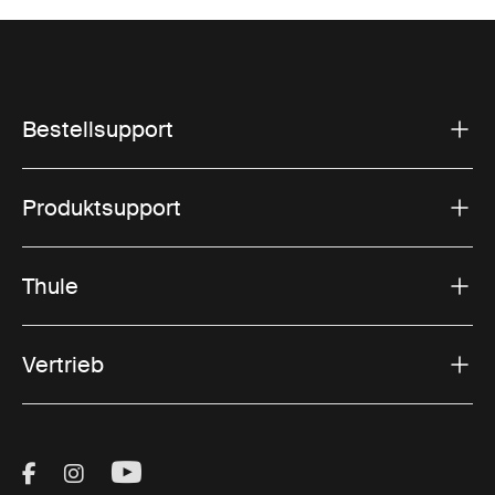
Bestellsupport
Produktsupport
Thule
Vertrieb
Visit Thule on Facebook (external link)
Visit Thule on Instagram (external link)
Visit Thule on Youtube (external lin