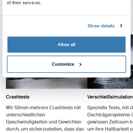
of their services.
konzipiert. Folgende Beispiele sind nur einige der
vielen Tests, die wir durchführen.
Entdeckte das Thule Testcenter
Show details
Allow all
Customize
Crashtests
Verschleißsimulatio
Wir führen mehrere Crashtests mit
Spezielle Tests, mit 
unterschiedlichen
Dachträgersysteme ü
Geschwindigkeiten und Gewichten
gewissen Zeitraum b
durch, um sicherzustellen, dass das
um ihre Haltbarkeit u