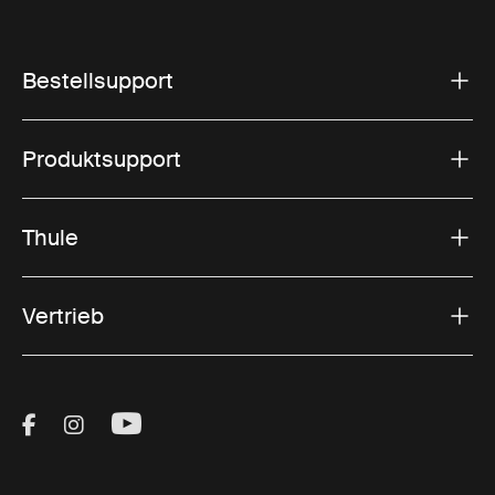
Bestellsupport
Produktsupport
Thule
Vertrieb
Visit Thule on Facebook (external link)
Visit Thule on Instagram (external link)
Visit Thule on Youtube (external lin