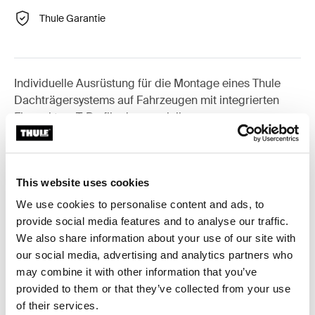
Thule Garantie
Individuelle Ausrüstung für die Montage eines Thule
Dachträgersystems auf Fahrzeugen mit integrierten
Fixpunkten, T-Profil oder speziellen
Trägerbefestigungspunkten.
This website uses cookies
We use cookies to personalise content and ads, to
Alle Eigenschaften
Toggle features
provide social media features and to analyse our traffic.
We also share information about your use of our site with
our social media, advertising and analytics partners who
Technische Daten
Toggle techspec
may combine it with other information that you’ve
provided to them or that they’ve collected from your use
Anleitung
Toggle guides and instructions
of their services.