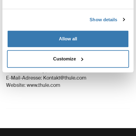
Bewertungen
Toggle overview
Show details
Herstellungsinformationen
Allow all
Eingetragenes Warenzeichen: Thule Schweden AB
Name des Herstellers: Thule Schweden
Customize
Adresse des Herstellers: Borggatan 5,
335 73 Hillerstorp, Sweden
E-Mail-Adresse: Kontakt@thule.com
Website: www.thule.com