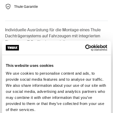
Thule Garantie
Individuelle Ausrüstung für die Montage eines Thule
Dachträgersystems auf Fahrzeugen mit integrierten
Fixpunkten, T-Profil oder speziellen
Trägerbefestigungspunkten.
This website uses cookies
We use cookies to personalise content and ads, to
Alle Eigenschaften
Toggle features
provide social media features and to analyse our traffic.
We also share information about your use of our site with
our social media, advertising and analytics partners who
Technische Daten
Toggle techspec
may combine it with other information that you’ve
provided to them or that they’ve collected from your use
Anleitung
Toggle guides and instructions
of their services.