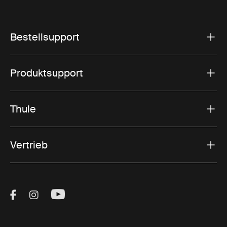
Bestellsupport
Produktsupport
Thule
Vertrieb
Visit Thule on Facebook (external link)
Visit Thule on Instagram (external link)
Visit Thule on Youtube (external lin