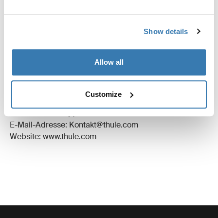
Bewertungen
Toggle overview
Show details
Herstellungsinformationen
Allow all
Eingetragenes Warenzeichen: Thule Schweden AB
Name des Herstellers: Thule Schweden
Customize
Adresse des Herstellers: Borggatan 5,
335 73 Hillerstorp, Sweden
E-Mail-Adresse: Kontakt@thule.com
Website: www.thule.com