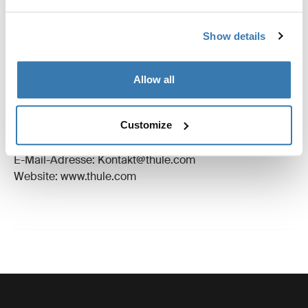
Bewertungen
Toggle overview
Show details
Herstellungsinformationen
Allow all
Eingetragenes Warenzeichen: Thule Schweden AB
Name des Herstellers: Thule Schweden
Customize
Adresse des Herstellers: Borggatan 5,
335 73 Hillerstorp, Sweden
E-Mail-Adresse: Kontakt@thule.com
Website: www.thule.com