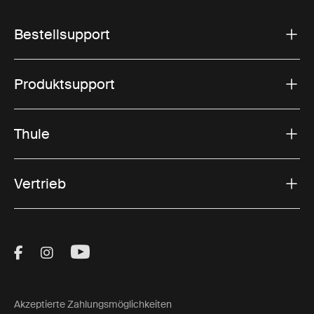
Bestellsupport
Produktsupport
Thule
Vertrieb
Visit Thule on Facebook (external link)
Visit Thule on Instagram (external link)
Visit Thule on Youtube (external lin
Akzeptierte Zahlungsmöglichkeiten