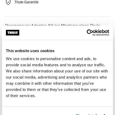
Thule Garantie
Passgenaues Adapter-Kit zur Montage eines Thule
Dachträgersystems für ausgewählte Fahrzeuge.
This website uses cookies
We use cookies to personalise content and ads, to
Technische Daten
Toggle techspec
provide social media features and to analyse our traffic.
We also share information about your use of our site with
our social media, advertising and analytics partners who
Anleitung
Toggle guides and instructions
may combine it with other information that you’ve
provided to them or that they’ve collected from your use
Bewertungen
of their services.
Toggle overview
Herstellungsinformationen