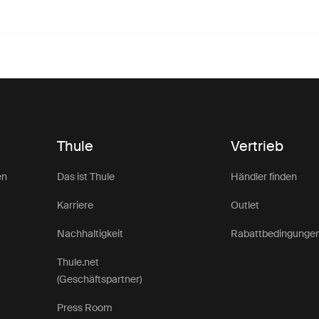
Thule
Vertrieb
en
Das ist Thule
Händler finden
Karriere
Outlet
Nachhaltigkeit
Rabattbedingunge
Thule.net
(Geschäftspartner)
Press Room