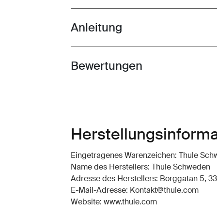
Anleitung
Toggle guides and instructions
Bewertungen
Toggle overview
Herstellungsinform
Eingetragenes Warenzeichen: Thule Sc
Name des Herstellers: Thule Schweden
Adresse des Herstellers: Borggatan 5, 33
E-Mail-Adresse: Kontakt@thule.com
Website: www.thule.com