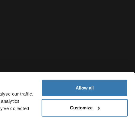
Allow all
yse our traffic.
 analytics
Customize
y’ve collected
Switzerland
Cookie-Richtlinien
Cookie-Einstellungen
Current market/Swit