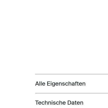
Alle Eigenschaften
Toggle features
Technische Daten
Toggle techspec