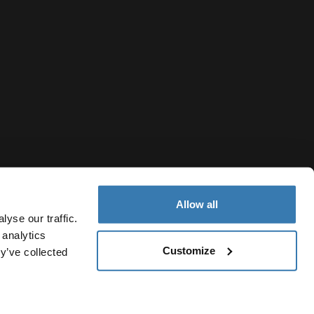
Allow all
yse our traffic.
 analytics
Customize
y’ve collected
Switzerland
Cookie-Richtlinien
Cookie-Einstellungen
Current market/Swit