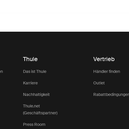
Thule
Vertrieb
en
Das ist Thule
Händler finden
Karriere
Outlet
Nachhaltigkeit
Rabattbedingunge
Thule.net
(Geschäftspartner)
Press Room