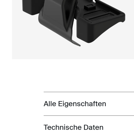
Alle Eigenschaften
Toggle features
Technische Daten
Toggle techspec