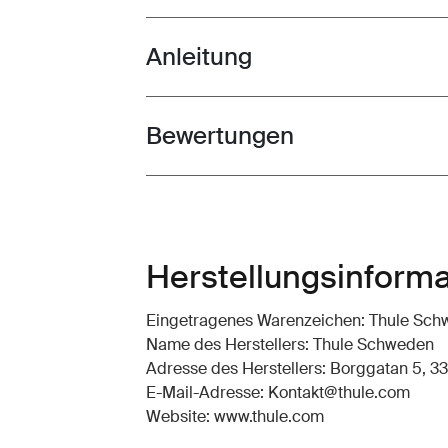
Anleitung
Toggle guides and instructions
Bewertungen
Toggle overview
Herstellungsinform
Eingetragenes Warenzeichen: Thule Sc
Name des Herstellers: Thule Schweden
Adresse des Herstellers: Borggatan 5, 33
E-Mail-Adresse: Kontakt@thule.com
Website: www.thule.com