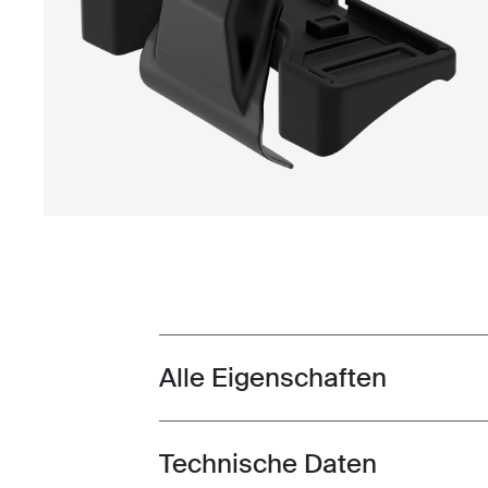
Alle Eigenschaften
Toggle features
Technische Daten
Toggle techspec