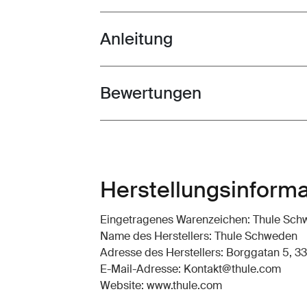
Anleitung
Toggle guides and instructions
Bewertungen
Toggle overview
Herstellungsinform
Eingetragenes Warenzeichen: Thule Sc
Name des Herstellers: Thule Schweden
Adresse des Herstellers: Borggatan 5, 33
E-Mail-Adresse: Kontakt@thule.com
Website: www.thule.com