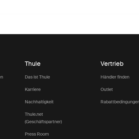
Thule
Vertrieb
en
Das ist Thule
Händler finden
Karriere
Outlet
Nachhaltigkeit
Rabattbedingunge
Thule.net
(Geschäftspartner)
Press Room