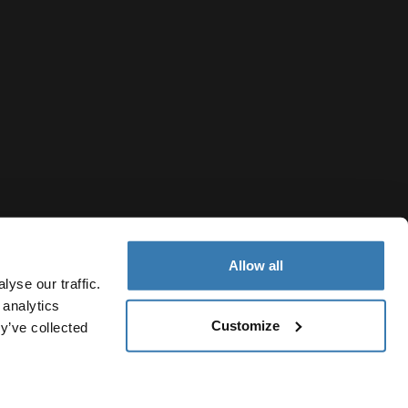
Allow all
yse our traffic.
 analytics
Customize
y’ve collected
Switzerland
Cookie-Richtlinien
Cookie-Einstellungen
Current market/Swit