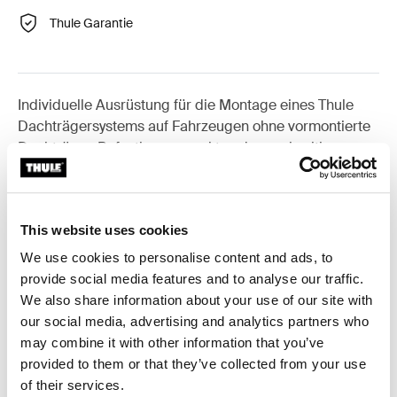
Thule Garantie
Individuelle Ausrüstung für die Montage eines Thule
Dachträgersystems auf Fahrzeugen ohne vormontierte
Dachträger-Befestigungspunkte oder werkseitig
montierte Träger.
This website uses cookies
We use cookies to personalise content and ads, to
Alle Eigenschaften
Toggle features
provide social media features and to analyse our traffic.
We also share information about your use of our site with
our social media, advertising and analytics partners who
Technische Daten
Toggle techspec
may combine it with other information that you’ve
provided to them or that they’ve collected from your use
Anleitung
Toggle guides and instructions
of their services.