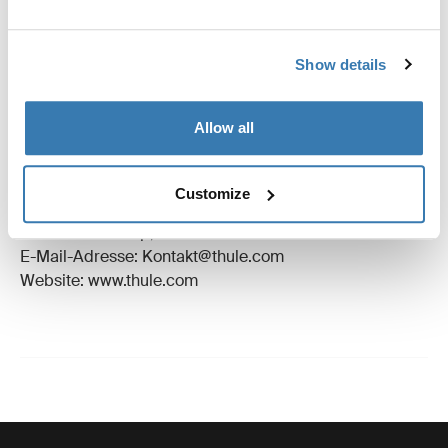
Bewertungen
Toggle overview
Show details
Herstellungsinformationen
Allow all
Eingetragenes Warenzeichen: Thule Schweden AB
Name des Herstellers: Thule Schweden
Customize
Adresse des Herstellers: Borggatan 5,
335 73 Hillerstorp, Sweden
E-Mail-Adresse: Kontakt@thule.com
Website: www.thule.com