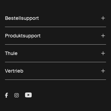
Bestellsupport
Produktsupport
Thule
Vertrieb
Visit Thule on Facebook (external link)
Visit Thule on Instagram (external link)
Visit Thule on Youtube (external lin