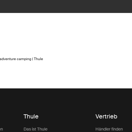
 adventure camping | Thule
Thule
Vertrieb
en
Das ist Thule
Händler finden