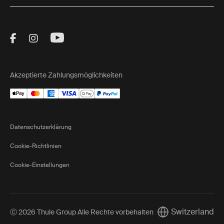
Visit Thule on Facebook (external link)
Visit Thule on Instagram (external link)
Visit Thule on Youtube (external lin
Akzeptierte Zahlungsmöglichkeiten
Datenschutzerklärung
Cookie-Richtlinien
Cookie-Einstellungen
Switzerland
Ⓒ 2026 Thule Group Alle Rechte vorbehalten
Current market/Sw