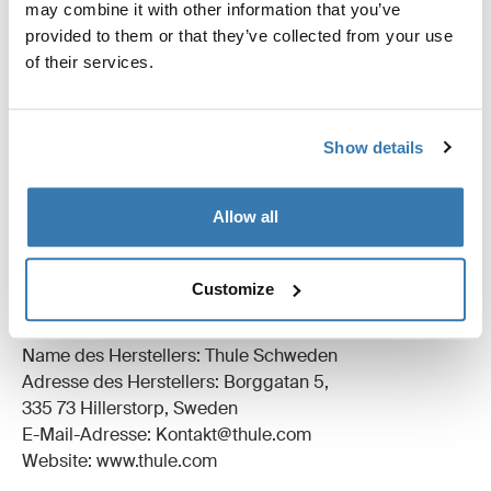
Alle Eigenschaften
Toggle features
may combine it with other information that you’ve
provided to them or that they’ve collected from your use
of their services.
Technische Daten
Toggle techspec
Anleitung
Toggle guides and instructions
Show details
Bewertungen
Toggle overview
Allow all
Herstellungsinformationen
Customize
Eingetragenes Warenzeichen: Thule Schweden AB
Name des Herstellers: Thule Schweden
Adresse des Herstellers: Borggatan 5,
335 73 Hillerstorp, Sweden
E-Mail-Adresse: Kontakt@thule.com
Website: www.thule.com