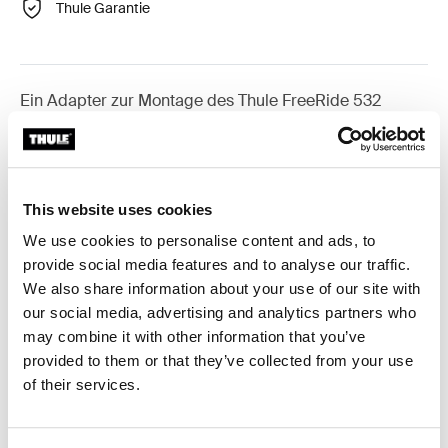
Thule Garantie
Ein Adapter zur Montage des Thule FreeRide 532
Fahrradträgers direkt in der T-Nut (20x20 mm) einer
Aluminium-Traverse.
This website uses cookies
We use cookies to personalise content and ads, to
provide social media features and to analyse our traffic.
Technische Daten
Toggle techspec
We also share information about your use of our site with
our social media, advertising and analytics partners who
Anleitung
Toggle guides and instructions
may combine it with other information that you’ve
provided to them or that they’ve collected from your use
of their services.
Bewertungen
Toggle overview