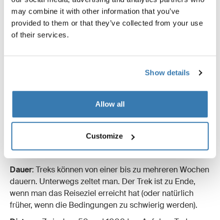
may combine it with other information that you’ve
provided to them or that they’ve collected from your use
of their services.
Trekking:
Bedingungen
: Anspruchsvolle Reisen auf denen Sie
Show details
unwegsamem Gelände, schlechtem Wetter, Steilhängen
und vielleicht sogar einem höhenbedingt niedrigen
Allow all
Sauerstoffgehalt ausgesetzt sind. Im Gegensatz zu den
meisten Wanderungen findet ein Trek in der Wildnis und
nicht auf einem bestimmten Weg statt. Treks sind
Customize
Expeditionen, für die Sie unter Umständen sogar
trainieren müssen.
Dauer
: Treks können von einer bis zu mehreren Wochen
dauern. Unterwegs zeltet man. Der Trek ist zu Ende,
wenn man das Reiseziel erreicht hat (oder natürlich
früher, wenn die Bedingungen zu schwierig werden).