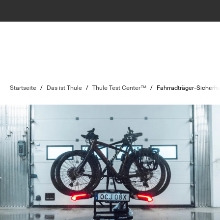
Startseite
/
Das ist Thule
/
Thule Test Center™
/
Fahrradträger-Sicherhei