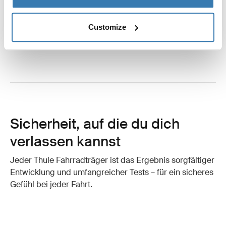
schaffen – das Wissen, dass unsere
Produkte dich nicht im Stich lassen,
Customize
wenn es wirklich darauf ankommt.“
Sicherheit, auf die du dich
verlassen kannst
Jeder Thule Fahrradträger ist das Ergebnis sorgfältiger
Entwicklung und umfangreicher Tests – für ein sicheres
Gefühl bei jeder Fahrt.