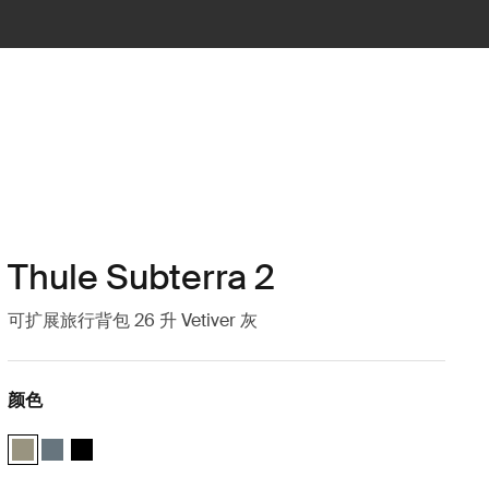
Thule Subterra 2
可扩展旅行背包 26 升 Vetiver 灰
颜色
Thule Subterra travel backpack 26L 香根草灰色 (selected)
Thule Subterra travel backpack 26L 深灰色
Thule Subterra travel backpack 26L 黑色