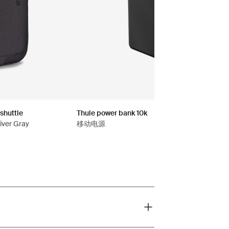
shuttle
Thule power bank 10k
er Gray
移动电源