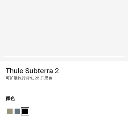
Thule Subterra 2
可扩展旅行背包 26 升黑色
颜色
Thule Subterra travel backpack 26L 香根草灰色
Thule Subterra travel backpack 26L 深灰色
Thule Subterra travel backpack 26L 黑色 (selected)