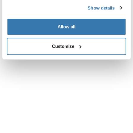
Show details
產品說明
Toggle overview
Allow all
所有功能
Toggle features
技術規格
Toggle techspec
Customize