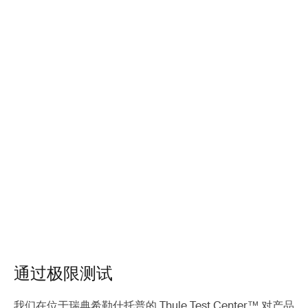
通过极限测试
我们在位于瑞典希勒什托普的 Thule Test Center™ 对产品