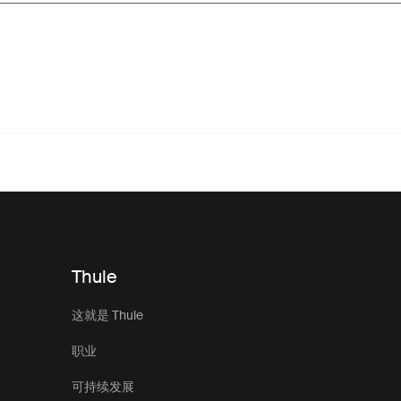
Thule
这就是 Thule
职业
可持续发展