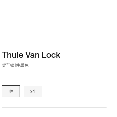
Thule Van Lock
货车锁1件黑色
1件
2个