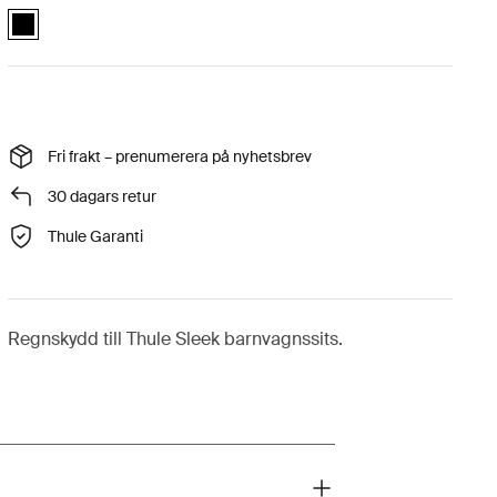
Thule Sleek rain cover Svart (selected)
Fri frakt – prenumerera på nyhetsbrev
30 dagars retur
Thule Garanti
Regnskydd till Thule Sleek barnvagnssits.