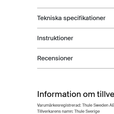
Tekniska specifikationer
Toggle techspec
Instruktioner
Toggle guides and instructions
Recensioner
Toggle overview
Information om tillv
Varumärkesregistrerad: Thule Sweden A
Tillverkarens namn: Thule Sverige