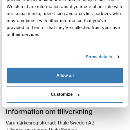
Lägg till en dekorativ touch till ditt markistält.
We also share information about your use of our site with
our social media, advertising and analytics partners who
may combine it with other information that you’ve
provided to them or that they’ve collected from your use
of their services.
Alla funktioner
Toggle features
Tekniska specifikationer
Toggle techspec
Show details
Instruktioner
Toggle guides and instructions
Allow all
Recensioner
Toggle overview
Customize
Information om tillverkning
Varumärkesregistrerad: Thule Sweden AB
Tillverkarens namn: Thule Sverige