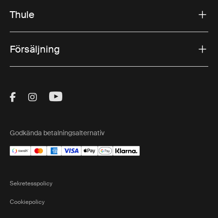
Thule
Försäljning
Visit Thule on Facebook (external link)
Visit Thule on Instagram (external link)
Visit Thule on Youtube (external lin
Godkända betalningsalternativ
Sekretesspolicy
Cookiepolicy