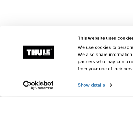
This website uses cookie
We use cookies to personal
We also share information 
partners who may combine i
from your use of their serv
Show details
Information om tillv
Varumärkesregistrerad: Thule Sweden A
Tillverkarens namn: Thule Sverige
Tillverkarens adress: Borggatan 5, 335 73
E-post:support@thule.com
Webbplats: www.thule.com