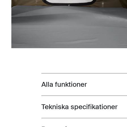
Alla funktioner
Toggle features
Tekniska specifikationer
Toggle techspec