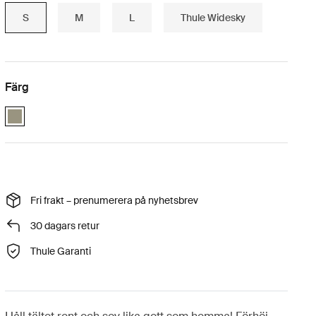
S
M
L
Thule Widesky
Färg
VetiverGray (selected)
Fri frakt – prenumerera på nyhetsbrev
30 dagars retur
Thule Garanti