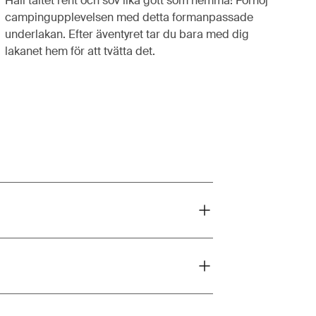
Håll tältet rent och sov lika gott som hemma! Förhöj
campingupplevelsen med detta formanpassade
underlakan. Efter äventyret tar du bara med dig
lakanet hem för att tvätta det.