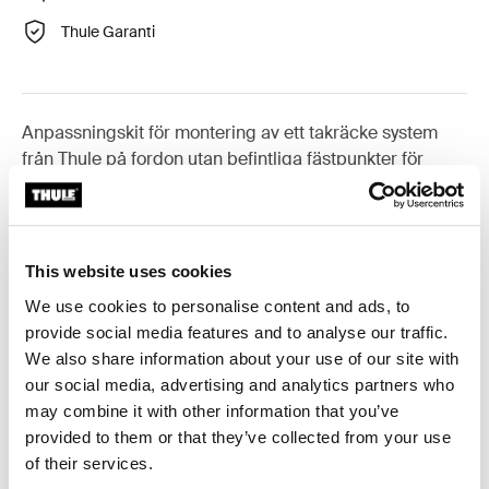
Thule Garanti
Anpassningskit för montering av ett takräcke system
från Thule på fordon utan befintliga fästpunkter för
takräcke eller fabriksmonterade räcken.
This website uses cookies
We use cookies to personalise content and ads, to
Alla funktioner
Toggle features
provide social media features and to analyse our traffic.
We also share information about your use of our site with
Tekniska specifikationer
Toggle techspec
our social media, advertising and analytics partners who
may combine it with other information that you’ve
provided to them or that they’ve collected from your use
Instruktioner
Toggle guides and instructions
of their services.