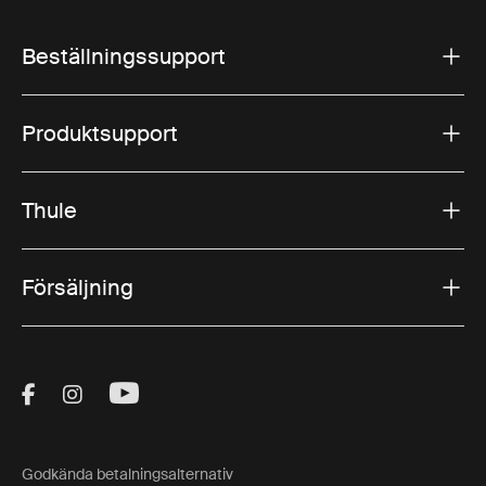
Beställningssupport
Produktsupport
Thule
Försäljning
Visit Thule on Facebook (external link)
Visit Thule on Instagram (external link)
Visit Thule on Youtube (external lin
Godkända betalningsalternativ