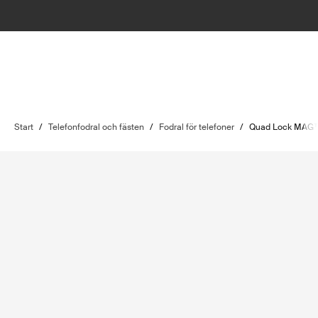
Start
/
Telefonfodral och fästen
/
Fodral för telefoner
/
Quad Lock MAG™