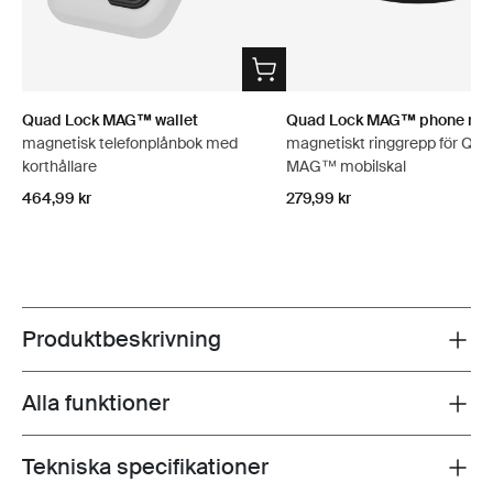
Quad Lock MAG™ wallet
Quad Lock MAG™ phone ring
magnetisk telefonplånbok med
magnetiskt ringgrepp för Qua
korthållare
MAG™ mobilskal
464,99 kr
279,99 kr
Produktbeskrivning
Toggle overview
Alla funktioner
Toggle features
Tekniska specifikationer
Toggle techspec