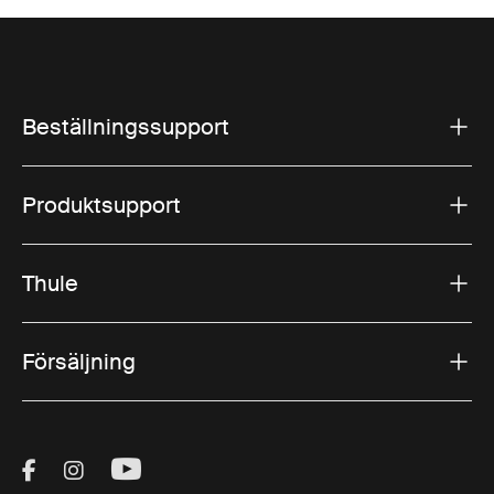
Beställningssupport
Produktsupport
Thule
Försäljning
Visit Thule on Facebook (external link)
Visit Thule on Instagram (external link)
Visit Thule on Youtube (external lin