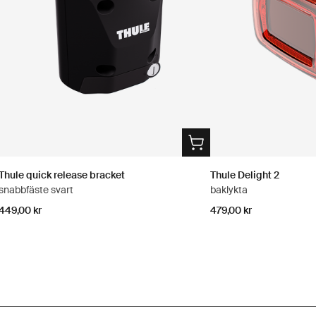
Thule quick release bracket
Thule Delight 2
snabbfäste svart
baklykta
449,00 kr
479,00 kr