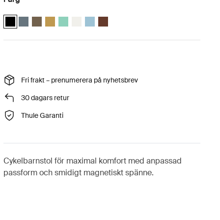
Thule Yepp Nexxt 2 Midnattsvart (selected)
Thule Yepp Nexxt 2 Mörk skiffer
Thule Yepp Nexxt 2 Djup kaki
Thule Yepp Nexxt 2 Bränd gul
Thule Yepp Nexxt 2 Maxi Mint Green
Thule Yepp Nexxt 2 Maxi Snow White
Thule Yepp Nexxt 2 Maxi Akvamarin
Thule Yepp Nexxt 2 Maxi Chocolate Br
Fri frakt – prenumerera på nyhetsbrev
30 dagars retur
Thule Garanti
Cykelbarnstol för maximal komfort med anpassad
passform och smidigt magnetiskt spänne.