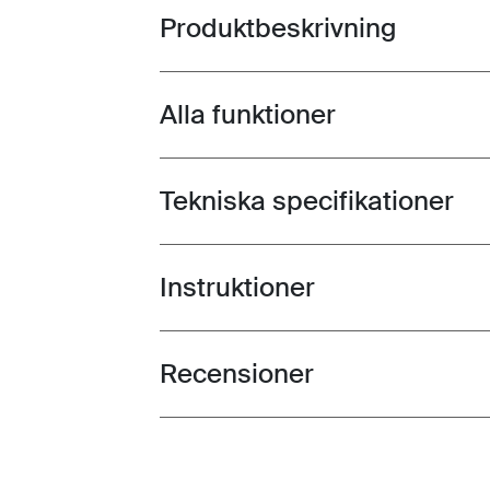
Produktbeskrivning
Toggle overview
Alla funktioner
Toggle features
Tekniska specifikationer
Toggle techspec
Instruktioner
Toggle guides and instructions
Recensioner
Toggle overview