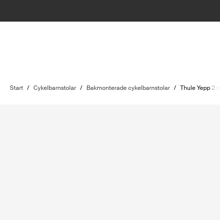
Start
/
Cykelbarnstolar
/
Bakmonterade cykelbarnstolar
/
Thule Yepp 2 