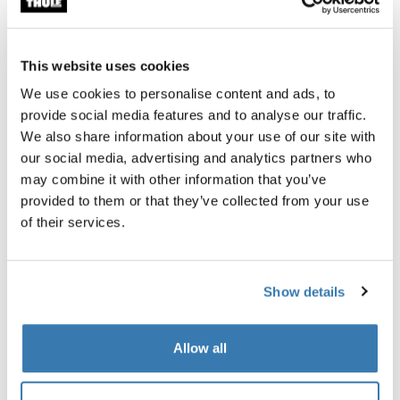
This website uses cookies
We use cookies to personalise content and ads, to
provide social media features and to analyse our traffic.
Produktbeskrivning
Toggle overview
We also share information about your use of our site with
our social media, advertising and analytics partners who
Alla funktioner
Toggle features
may combine it with other information that you’ve
provided to them or that they’ve collected from your use
of their services.
Tekniska specifikationer
Toggle techspec
Instruktioner
Toggle guides and instructions
Show details
Recensioner
Toggle overview
Allow all