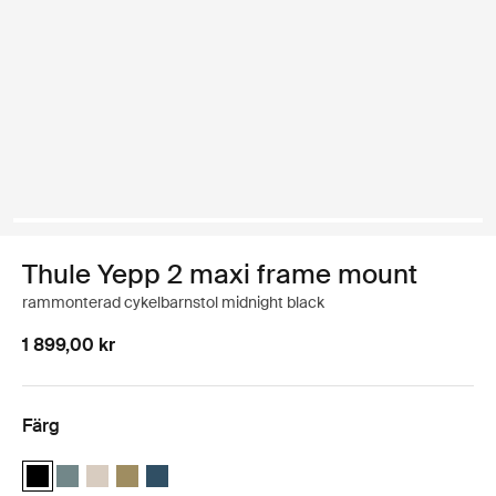
Thule Yepp 2 maxi frame mount
rammonterad cykelbarnstol midnight black
1 899,00 kr
Färg
Thule Yepp 2 maxi Midnattsvart (selected)
Thule Yepp 2 maxi Mellanblå
Thule Yepp 2 maxi Mjuk sand
Thule Yepp 2 maxi Nutriagrön
Thule Yepp 2 maxi Majolica Blue