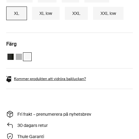
XL
XL low
XXL
XXL low
Färg
Thule Motion 3 XL Black Glossy
Thule Motion 3 XL Titan Glossy
Thule Motion 3 XL Vit (selected)
Kommer produkten att vidröra bakluckan?
Fri frakt – prenumerera på nyhetsbrev
30 dagars retur
Thule Garanti