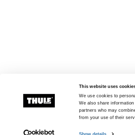
This website uses cookie
We use cookies to personal
We also share information 
partners who may combine i
from your use of their serv
Show details