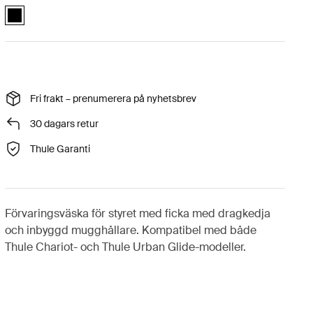
Thule organizer Svart (selected)
Fri frakt – prenumerera på nyhetsbrev
30 dagars retur
Thule Garanti
Förvaringsväska för styret med ficka med dragkedja
och inbyggd mugghållare. Kompatibel med både
Thule Chariot- och Thule Urban Glide-modeller.