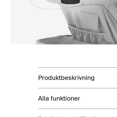
Produktbeskrivning
Toggle overview
Alla funktioner
Toggle features