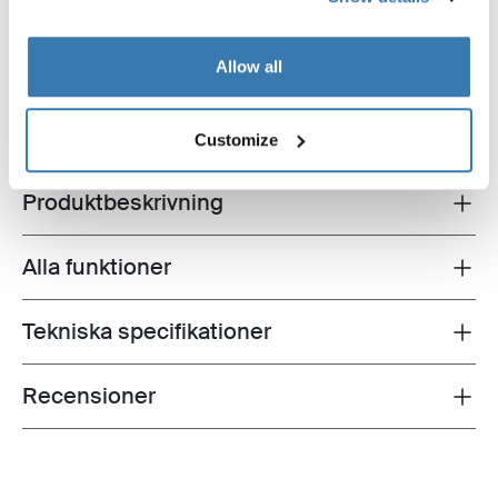
389,00 kr
299,00 kr
Allow all
Customize
Produktbeskrivning
Toggle overview
Alla funktioner
Toggle features
Tekniska specifikationer
Toggle techspec
Recensioner
Toggle overview