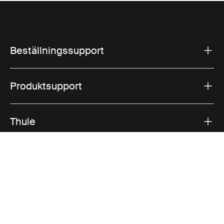
Beställningssupport
Produktsupport
Thule
Försäljning
Visit Thule on Facebook (external link)
Visit Thule on Instagram (external link)
Visit Thule on Youtube (external lin