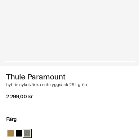
Thule Paramount
hybrid cykelväska och ryggsäck 26L grön
2 299,00 kr
Färg
Thule Paramount Hybrid Pannier 26L Nutria brown
Thule Paramount Hybrid Pannier 26L Svart
Thule Paramount Hybrid Pannier 26L Mjuk grön (selected)