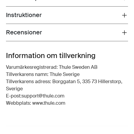
Instruktioner
Toggle guides and instructions
Recensioner
Toggle overview
Information om tillverkning
Varumärkesregistrerad: Thule Sweden AB
Tillverkarens namn: Thule Sverige
Tillverkarens adress: Borggatan 5, 335 73 Hillerstorp,
Sverige
E-post:support@thule.com
Webbplats: www.thule.com