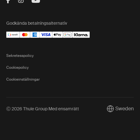
Visit Thule on Facebook (external link)
Visit Thule on Instagram (external link)
Visit Thule on Youtube (external lin
Godkända betalningsalternativ
Sekretesspolicy
Cookiepolicy
Cookieinställningar
Sweden
Ⓒ 2026 Thule Group Med ensamrätt
Current marke