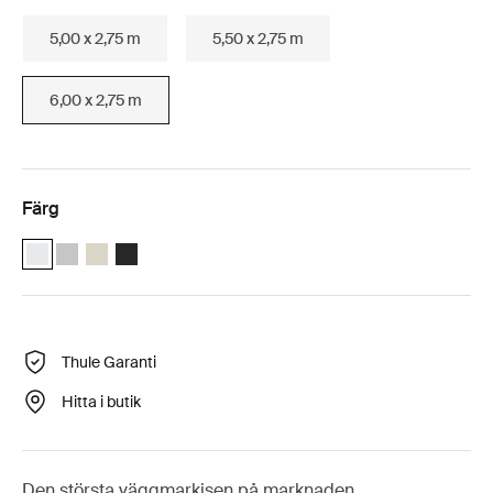
5,00 x 2,75 m
5,50 x 2,75 m
6,00 x 2,75 m
Färg
Thule Omnistor 8000 (6.00x2.75) Vit (selected)
Thule Omnistor 8000 (6.00x2.75) Anodiserad
Thule Omnistor 8000 (6.00x2.75) Grädde
Thule Omnistor 8000 (6.00x2.75) Antracit
Thule Garanti
Hitta i butik
Den största väggmarkisen på marknaden.