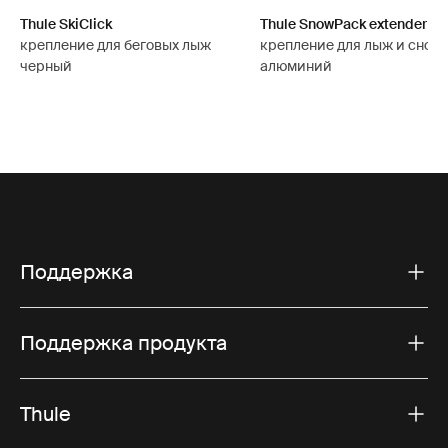
Thule SkiClick
Thule SnowPack extender
крепление для беговых лыж
крепление для лыж и сноу
черный
алюминий
Поддержка
Поддержка продукта
Thule