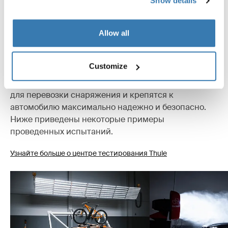
Show details
Максимально протестировано
Allow all
В Thule Test Center™ в Хиллерсторпе (Швеция) мы
Customize
подвергаем наши изделия жесточайшим
испытаниям. Наши багажники для крыши служат
для перевозки снаряжения и крепятся к
автомобилю максимально надежно и безопасно.
Ниже приведены некоторые примеры
проведенных испытаний.
Узнайте больше о центре тестирования Thule