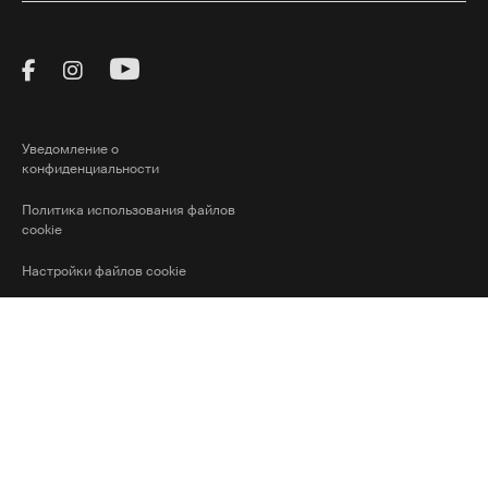
Visit Thule on Facebook (external link)
Visit Thule on Instagram (external link)
Visit Thule on Youtube (external lin
Уведомление о
конфиденциальности
Политика использования файлов
cookie
Настройки файлов cookie
Ⓒ Thule Group, 2026 г. Все права
Kazakhstan
Current market/S
защищены