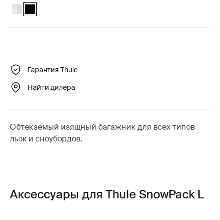
Thule SnowPack L Алюминий
Thule SnowPack L Чёрный (selected)
Гарантия Thule
Найти дилера
Обтекаемый изящный багажник для всех типов
лыж и сноубордов.
Аксессуары для Thule SnowPack L