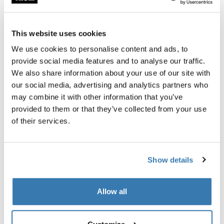
и безопасности. Мы проводим краш-тесты, а также
подвергаем нашу продукцию воздействию жары,
арктического холода и ультрафиолетового
This website uses cookies
излучения. В компании Thule действует более 25
We use cookies to personalise content and ads, to
собственных стандартов качества, которые
provide social media features and to analyse our traffic.
гарантируют максимальную надежность нашего
We also share information about your use of our site with
снаряжения в любых ситуациях.
our social media, advertising and analytics partners who
Узнать больше
may combine it with other information that you’ve
provided to them or that they’ve collected from your use
of their services.
Show details
Allow all