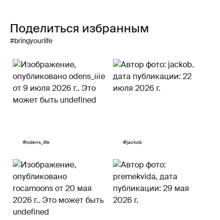
Поделиться избранным
#bringyourlife
Пост
@odens_life
Пост
@jackob
опубликован
опубликован