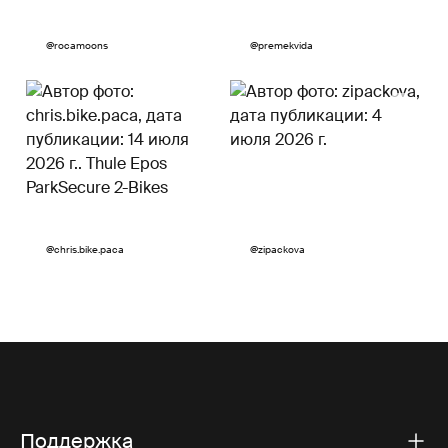
Пост
@rocamoons
Пост
@premekvida
опубликован
опубликован
Пост
@chris.bike.paca
Пост
@zipackova
опубликован
опубликован
Поддержка