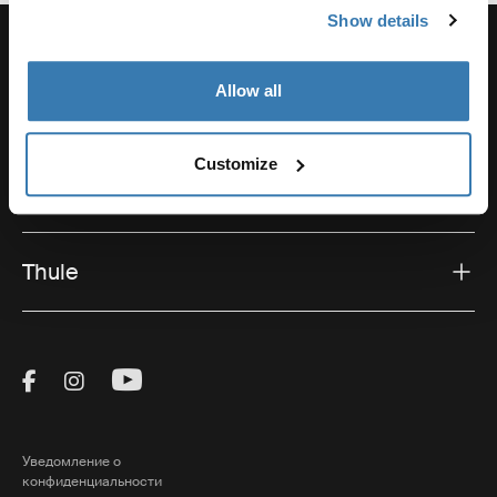
Show details
Allow all
Поддержка
Customize
Поддержка продукта
Thule
Visit Thule on Facebook (external link)
Visit Thule on Instagram (external link)
Visit Thule on Youtube (external lin
Уведомление о
конфиденциальности