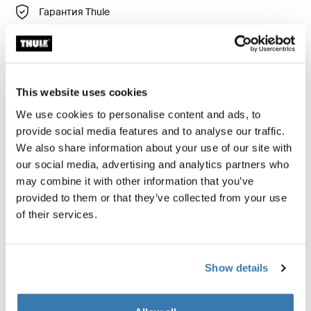
Гарантия Thule
Найти в магазине
This website uses cookies
We use cookies to personalise content and ads, to
Набор упаковочных кубов Thule включает средний
provide social media features and to analyse our traffic.
и малый куб, которые имеют размеры,
We also share information about your use of our site with
позволяющие эффективно размещать их в
our social media, advertising and analytics partners who
большинстве ручной клади и позволяют быстро
may combine it with other information that you’ve
идентифицировать и организовать дорожные
provided to them or that they’ve collected from your use
принадлежности.
of their services.
Show details
Описание изделий
Toggle overview