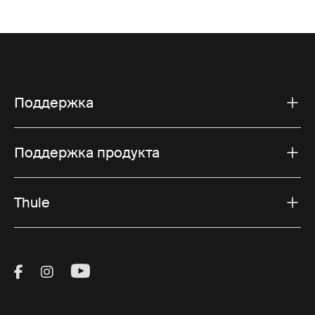
Поддержка
Поддержка продукта
Thule
Visit Thule on Facebook (external link)
Visit Thule on Instagram (external link)
Visit Thule on Youtube (external lin