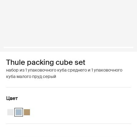
Thule packing cube set
набор из 1 упаковочного куба среднего и 1 упаковочного
куба малого пруд серый
Цвет
Thule packing cube set Белый
Thule packing cube set Прудово-серый (selected)
Thule packing cube set Нежный бежевый