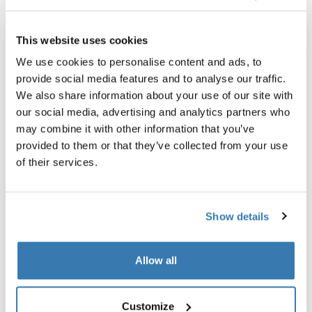
Найти в магазине
This website uses cookies
We use cookies to personalise content and ads, to
provide social media features and to analyse our traffic.
We also share information about your use of our site with
our social media, advertising and analytics partners who
Рамка для одежды предотвращает ее сминание,
may combine it with other information that you’ve
экономит место и отлично помещается в ручную
provided to them or that they’ve collected from your use
кладь.
of their services.
Show details
Все характеристики
Toggle features
Allow all
Технические характеристики
Toggle techspec
Customize