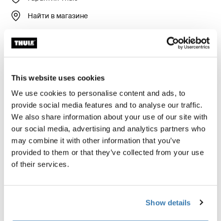
Найти в магазине
Без труда отрегулируйте или отремонтируйте ваш
велосипед прямо в пути. Ремонтный держатель
This website uses cookies
велосипеда Thule Epos — это дополнительный
аксессуар, который крепится к Thule Epos, чтобы
We use cookies to personalise content and ads, to
конструкция была устойчивой и пригодной для
provide social media features and to analyse our traffic.
технического обслуживания в любой момент.
We also share information about your use of our site with
Данное устройство не позволяет держателю рамы
our social media, advertising and analytics partners who
вращаться и оснащено специально разработанной
may combine it with other information that you’ve
для него магнитной платформой, где удобно
provided to them or that they’ve collected from your use
размещать инструменты и велосипедные
of their services.
запчасти.
Show details