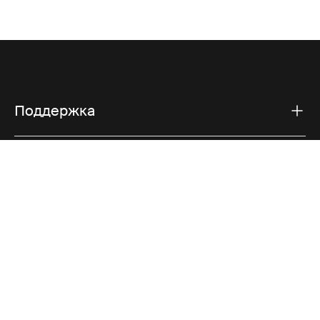
Поддержка
Поддержка продукта
Thule
Visit Thule on Facebook (external link)
Visit Thule on Instagram (external link)
Visit Thule on Youtube (external lin